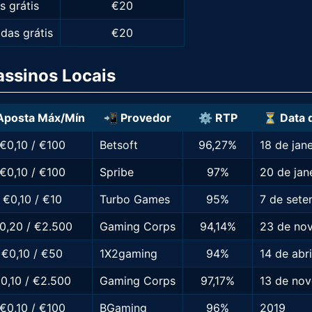
 grátis
€20
das grátis
€20
assinos Locais
Aposta Máx/Mín
📲 Provedor
⚙️ RTP
⏳ Data 
€0,10 / €100
Betsoft
96,27%
18 de jan
€0,10 / €100
Spribe
97%
20 de jan
€0,10 / €10
Turbo Games
95%
7 de set
0,20 / €2.500
Gaming Corps
94,14%
23 de no
€0,10 / €50
1X2gaming
94%
14 de abr
0,10 / €2.500
Gaming Corps
97,17%
13 de no
€0,10 / €100
BGaming
96%
2019