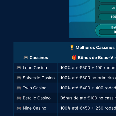
🏆 Melhores Cassinos 
🎮 Cassinos
🎁 Bônus de Boas-Vi
🎮 Leon Casino
100% até €500 + 100 rodada
🎮 Solverde Casino
100% até €500 no primeiro 
🎮 Twin Casino
100% até €400 + 400 rodada
🎮 Betclic Casino
Bônus de até €100 no cassi
🎮 Nine Casino
100% até €450 + 250 rodada