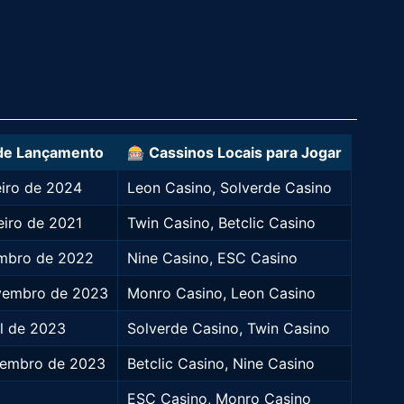
de Lançamento
🎰 Cassinos Locais para Jogar
eiro de 2024
Leon Casino, Solverde Casino
eiro de 2021
Twin Casino, Betclic Casino
embro de 2022
Nine Casino, ESC Casino
vembro de 2023
Monro Casino, Leon Casino
il de 2023
Solverde Casino, Twin Casino
vembro de 2023
Betclic Casino, Nine Casino
ESC Casino, Monro Casino