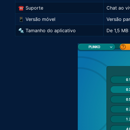
☎️ Suporte
Chat ao vi
📱 Versão móvel
Versão par
🔩 Tamanho do aplicativo
De 1,5 MB