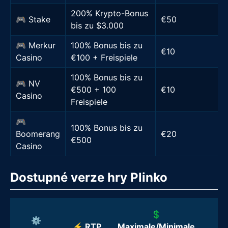
200% Krypto-Bonus
🎮 Stake
€50
bis zu $3.000
🎮 Merkur
100% Bonus bis zu
€10
Casino
€100 + Freispiele
100% Bonus bis zu
🎮 NV
€500 + 100
€10
Casino
Freispiele
🎮
100% Bonus bis zu
Boomerang
€20
€500
Casino
Dostupné verze hry Plinko
💲
⚙️

⚡️ RTP
Maximale/Minimale