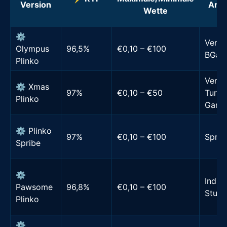
Version
Anbi
Wette
⚙️
Vermu
Olympus
96,5%
€0,10 – €100
BGam
Plinko
Vermu
⚙️ Xmas
97%
€0,10 – €50
Turbo
Plinko
Game
⚙️ Plinko
97%
€0,10 – €100
Sprib
Spribe
⚙️
Indie-
Pawsome
96,8%
€0,10 – €100
Studi
Plinko
⚙️